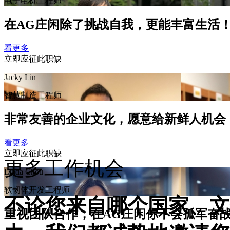
电子电机工程师
在AG庄闲除了挑战自我，更能丰富生活
看更多
立即应征此职缺
Jacky Lin
智慧制造工程师
非常友善的企业文化，愿意给新鲜人机会
看更多
立即应征此职缺
更多工作机会
Linda Chou
软韧体开发工程师
不论您来自哪个国家、文
重视团队合作，在AG庄闲你不会孤军奋