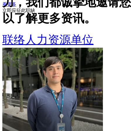
力，我们都诚挚地邀请您
看更多
立即应征此职缺
以了解更多资讯。
联络人力资源单位